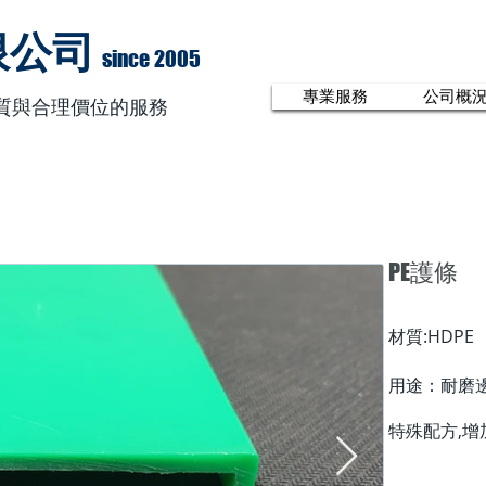
限公司
since 2005
專業服務
公司概
質與合理價位的服務
PE護條
材質:HDPE
用途：耐磨
特殊配方,增