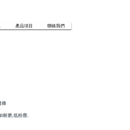
況
產品項目
聯絡我們
邊條
加耐磨,低粉塵.