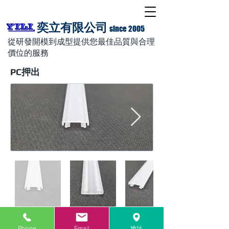
奕立有限公司
since 2005
從研發開模到成型提供您最佳品質與合理
價位的服務
PC押出
燈罩下座
Phone
Email
地址